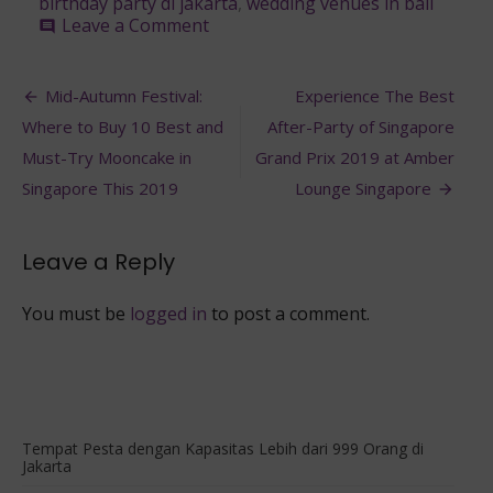
birthday party di jakarta
,
wedding venues in bali
on
Leave a Comment
comment
6
Tempat
Post
Terbaik
Mid-Autumn Festival:
Experience The Best
Untuk
navigation
Where to Buy 10 Best and
After-Party of Singapore
Private
Event
Must-Try Mooncake in
Grand Prix 2019 at Amber
di
Singapore This 2019
Lounge Singapore
Indonesia
Leave a Reply
You must be
logged in
to post a comment.
Tempat Pesta dengan Kapasitas Lebih dari 999 Orang di
Jakarta