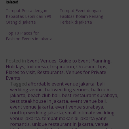
Related
Tempat Pesta dengan
Tempat Event dengan
Kapasitas Lebih dari 999
Fasilitas Kolam Renang
Orang di Jakarta
Terbaik di Jakarta
Top 10 Places for
Fashion Events in Jakarta
Posted in
Event Venues
,
Guide to Event Planning
,
Holidays
,
Indonesia
,
Inspiration
,
Occasion Tips
,
Places to visit
,
Restaurants
,
Venues for Private
Events
Tagged
affordable event venue jakarta
,
bali
wedding venue
,
bali wedding venues
,
ballroom
jakarta
,
beach club bali
,
best restaurant surabaya
,
best steakhouse in Jakarta
,
event venue bali
,
event venue jakarta
,
event venue surabaya
,
rooftop wedding jakarta
,
small intimate wedding
venue jakarta
,
tempat makan di jakarta yang
romantis
,
unique restaurant in jakarta
,
venue