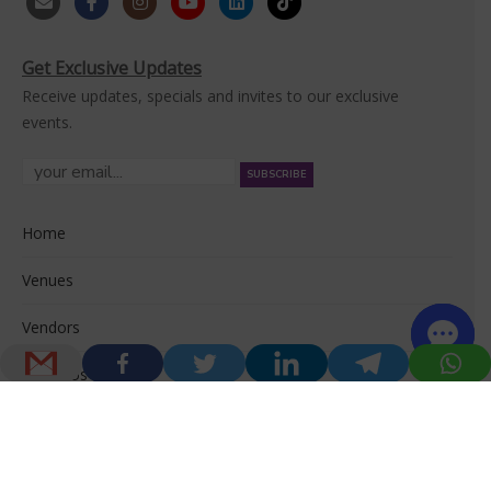
Get Exclusive Updates
Receive updates, specials and invites to our exclusive
events.
Home
Venues
Vendors
About Us
© 2026 Venuerific