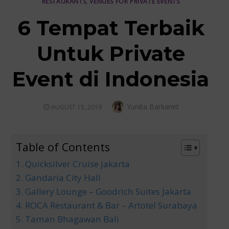
RESTAURANTS
,
VENUES FOR PRIVATE EVENTS
6 Tempat Terbaik
Untuk Private
Event di Indonesia
Author
Yunita Barlianet
POSTED
AUGUST 15, 2019
ON
Table of Contents
1. Quicksilver Cruise Jakarta
2. Gandaria City Hall
3. Gallery Lounge – Goodrich Suites Jakarta
4. ROCA Restaurant & Bar – Artotel Surabaya
5. Taman Bhagawan Bali