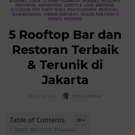
& DRINKS
,
GUIDE TO EVENT PLANNING
,
HOBBIES
,
HOLIDAYS
,
INDONESIA
,
INSPIRATION
,
LIFESTYLE
,
LOVE
,
MEETINGS
,
OCCASION TIPS
,
PARTY IDEAS
,
PHOTOGRAPHY
,
PROPOSAL
,
TEAM BONDING
,
THEMED BIRTHDAY
,
VENUES FOR PRIVATE
EVENTS
,
WEDDING
5 Rooftop Bar dan
Restoran Terbaik
& Terunik di
Jakarta
Author
Yunita Barlianet
POSTED
JULY 30, 2019
ON
Table of Contents
1. BART, ARTOTEL Thamrin