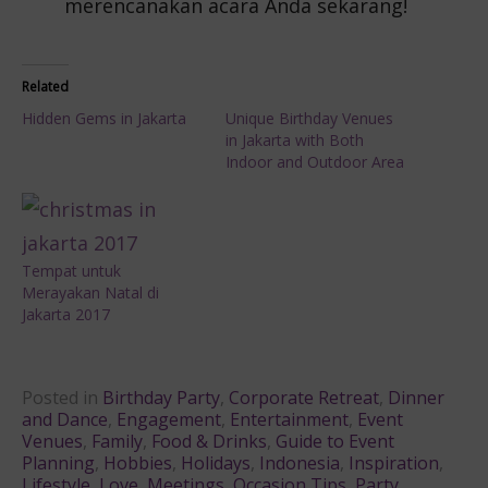
merencanakan acara Anda sekarang!
Related
Hidden Gems in Jakarta
Unique Birthday Venues
in Jakarta with Both
Indoor and Outdoor Area
Tempat untuk
Merayakan Natal di
Jakarta 2017
Posted in
Birthday Party
,
Corporate Retreat
,
Dinner
and Dance
,
Engagement
,
Entertainment
,
Event
Venues
,
Family
,
Food & Drinks
,
Guide to Event
Planning
,
Hobbies
,
Holidays
,
Indonesia
,
Inspiration
,
Lifestyle
,
Love
,
Meetings
,
Occasion Tips
,
Party