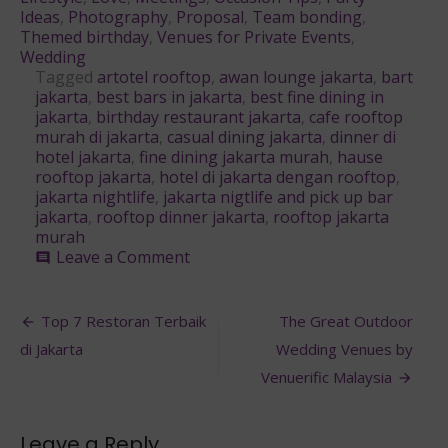
Ideas
,
Photography
,
Proposal
,
Team bonding
,
Themed birthday
,
Venues for Private Events
,
Wedding
Tagged
artotel rooftop
,
awan lounge jakarta
,
bart
jakarta
,
best bars in jakarta
,
best fine dining in
jakarta
,
birthday restaurant jakarta
,
cafe rooftop
murah di jakarta
,
casual dining jakarta
,
dinner di
hotel jakarta
,
fine dining jakarta murah
,
hause
rooftop jakarta
,
hotel di jakarta dengan rooftop
,
jakarta nightlife
,
jakarta nigtlife and pick up bar
jakarta
,
rooftop dinner jakarta
,
rooftop jakarta
murah
on
Leave a Comment
comment
5
Rooftop
Post
Bar
Top 7 Restoran Terbaik
The Great Outdoor
dan
navigation
di Jakarta
Wedding Venues by
Restoran
Terbaik
Venuerific Malaysia
&
Terunik
di
Leave a Reply