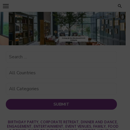
Skip
to
content
BIRTHDAY PARTY
,
CORPORATE RETREAT
,
DINNER AND DANCE
,
ENGAGEMENT
,
ENTERTAINMENT
,
EVENT VENUES
,
FAMILY
,
FOOD